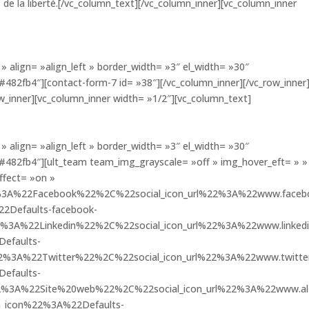
ix de la liberté.[/vc_column_text][/vc_column_inner][vc_column_inner
» align= »align_left » border_width= »3″ el_width= »30″
»#482fb4″][contact-form-7 id= »38″][/vc_column_inner][/vc_row_inner
w_inner][vc_column_inner width= »1/2″][vc_column_text]
» align= »align_left » border_width= »3″ el_width= »30″
 »#482fb4″][ult_team team_img_grayscale= »off » img_hover_eft= » »
ffect= »on »
%22%3A%22Facebook%22%2C%22social_icon_url%22%3A%22www.faceb
Defaults-facebook-
2%3A%22Linkedin%22%2C%22social_icon_url%22%3A%22www.linkedi
efaults-
22%3A%22Twitter%22%2C%22social_icon_url%22%3A%22www.twitte
efaults-
22%3A%22Site%20web%22%2C%22social_icon_url%22%3A%22www.al
_icon%22%3A%22Defaults-