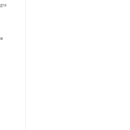
gra
ux