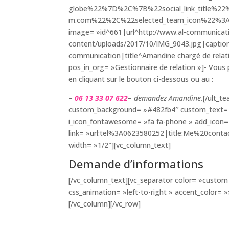
globe%22%7D%2C%7B%22social_link_title%2
m.com%22%2C%22selected_team_icon%22%3A%2
image= »id^661|url^http://www.al-communicati
content/uploads/2017/10/IMG_9043.jpg|caption^
communication|title^Amandine chargé de relat
pos_in_org= »Gestionnaire de relation »]- Vou
en cliquant sur le bouton ci-dessous ou au :
–
06 13 33 07 622
–
demandez Amandine.
[/ult_t
custom_background= »#482fb4″ custom_text= »#ff
i_icon_fontawesome= »fa fa-phone » add_icon=
link= »url:tel%3A0623580252|title:Me%20conta
width= »1/2″][vc_column_text]
Demande d’informations
[/vc_column_text][vc_separator color= »custom 
css_animation= »left-to-right » accent_color= 
[/vc_column][/vc_row]