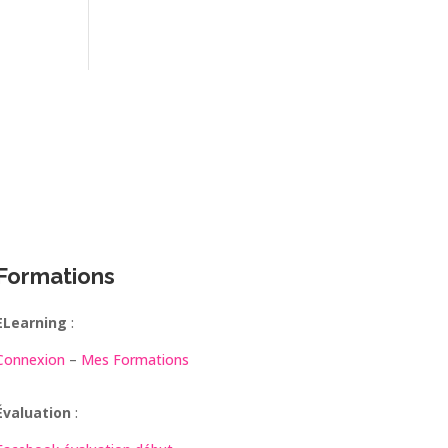
Formations
ELearning
:
Connexion
–
Mes Formations
Évaluation
: