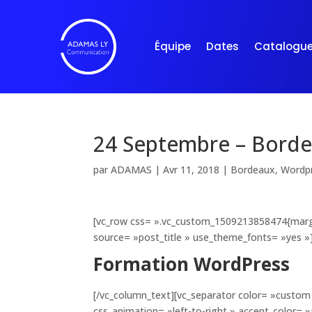
Équipe
Dates
Catalogu
24 Septembre – Bord
par
ADAMAS
|
Avr 11, 2018
|
Bordeaux
,
Wordp
[vc_row css= ».vc_custom_1509213858474{margi
source= »post_title » use_theme_fonts= »yes »
Formation WordPress
[/vc_column_text][vc_separator color= »custom 
css_animation= »left-to-right » accent_color= 