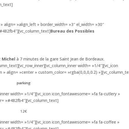
n_text]
» align= »align_left » border_width= »3″ el_width= »30″
»#482fb4″][vc_column_text]
Bureau des Possibles
t Michel
à 7 minutes de la gare Saint Jean de Bordeaux.
lumn_text][vc_row_inner][vc_column_inner width= »1/4″][vc_icon
 » align= »center » custom_color= »rgba(0,0,0,0.2) »][vc_column_te
parking
inner width= »1/4″][vc_icon icon_fontawesome= »fa fa-cutlery »
or= »#482fb4″][vc_column_text]
12€
inner width= »1/4″][vc_icon icon_fontawesome= »fa fa-coffee »
or= »#482fb4″][vc_column_text]