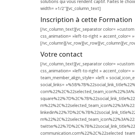
solutions qui vous rendent captif. Faites le cho
width= »1/2″][vc_column_text]
Inscription à cette Formation
[/vc_column_text][vc_separator color= »custom 
css_animation= »left-to-right » accent_color= 
[/vc_column][/vc_row][vc_row][vc_column][vc_ro
Votre contact
[/vc_column_text][vc_separator color= »custom 
css_animation= »left-to-right » accent_color=
team_member_align_style= »left » social_icon_e
social_links= »%5B%7B%22social_link_title
com%22%2C%22selected_team_icon%22%3A%22
square%22%7D%2C%7B%22social_link_title%2
m%22%2C%22selected_team_icon%22%3A%22D
linkedin%22%7D%2C%7B%22social_link_title%
m%22%2C%22selected_team_icon%22%3A%22D
twitter%22%7D%2C%7B%22social_link_title%
communication.com%22%2C%22selected_team