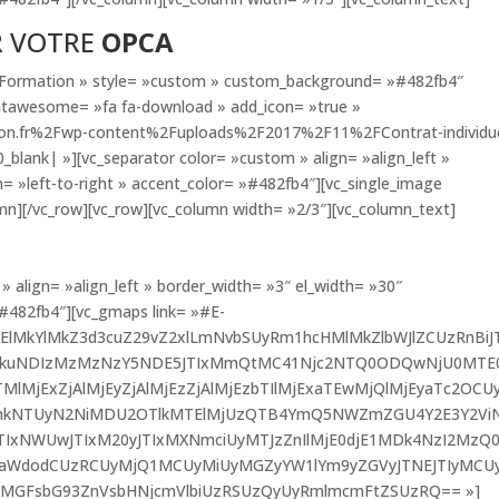
 VOTRE
OPCA
de Formation » style= »custom » custom_background= »#482fb4″
fontawesome= »fa fa-download » add_icon= »true »
on.fr%2Fwp-content%2Fuploads%2F2017%2F11%2FContrat-individue
_blank| »][vc_separator color= »custom » align= »align_left »
= »left-to-right » accent_color= »#482fb4″][vc_single_image
n][/vc_row][vc_row][vc_column width= »2/3″][vc_column_text]
» align= »align_left » border_width= »3″ el_width= »30″
»#482fb4″][vc_gmaps link= »#E-
0ElMkYlMkZ3d3cuZ29vZ2xlLmNvbSUyRm1hcHMlMkZlbWJlZCUzRnBiJ
MjkuNDIzMzMzNzY5NDE5JTIxMmQtMC41Njc2NTQ0ODQwNjU0MTE0
MjExZjAlMjEyZjAlMjEzZjAlMjEzbTIlMjExaTEwMjQlMjEyaTc2OCU
NTUyN2NiMDU2OTlkMTElMjUzQTB4YmQ5NWZmZGU4Y2E3Y2Vi
zJTIxNWUwJTIxM20yJTIxMXNmciUyMTJzZnIlMjE0djE1MDk4NzI2MzQ
laWdodCUzRCUyMjQ1MCUyMiUyMGZyYW1lYm9yZGVyJTNEJTIyMCU
MGFsbG93ZnVsbHNjcmVlbiUzRSUzQyUyRmlmcmFtZSUzRQ== »]