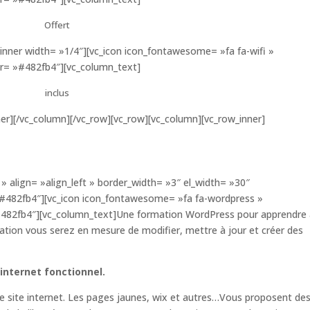
Offert
inner width= »1/4″][vc_icon icon_fontawesome= »fa fa-wifi »
or= »#482fb4″][vc_column_text]
inclus
ner][/vc_column][/vc_row][vc_row][vc_column][vc_row_inner]
]
» align= »align_left » border_width= »3″ el_width= »30″
 »#482fb4″][vc_icon icon_fontawesome= »fa fa-wordpress »
#482fb4″][vc_column_text]Une formation WordPress pour apprendre
ormation vous serez en mesure de modifier, mettre à jour et créer des
 internet fonctionnel.
re site internet. Les pages jaunes, wix et autres…Vous proposent de