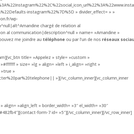
2%3A%22Instagram%22%2C%22social_icon_url%22%3A%22www.insta
2Defaults-instagram%22%7D%5D » divider_effect= » »
on.fr/wp-
null|alt^Amandine chargé de relation al
ion al communication|description^null » name= »Amandine »
s pouvez me joindre au
téléphone
ou par l’un de nos
réseaux socia
eam][vc_btn title= »Appelez » style= »custom »
ffff » size= »lg » align= »left » i_align= »right »
 »true »
cter%20par%20telephone|| »][/vc_column_inner][vc_column_inner
» align= »align_left » border_width= »3″ el_width= »30″
»#482fb4″][contact-form-7 id= »5″][/vc_column_inner][/vc_row_inner]