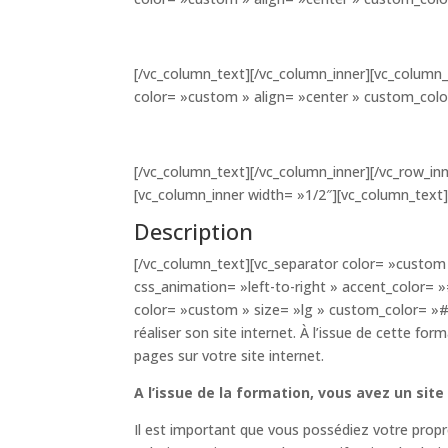
[/vc_column_text][/vc_column_inner][vc_column_
color= »custom » align= »center » custom_col
[/vc_column_text][/vc_column_inner][/vc_row_in
[vc_column_inner width= »1/2″][vc_column_text
Description
[/vc_column_text][vc_separator color= »custom 
css_animation= »left-to-right » accent_color=
color= »custom » size= »lg » custom_color= »
réaliser son site internet. À l’issue de cette f
pages sur votre site internet.
A l’issue de la formation, vous avez un site
Il est important que vous possédiez votre prop