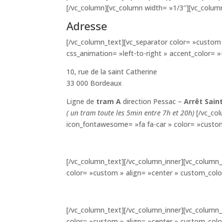
[/vc_column][vc_column width= »1/3″][vc_colum
Adresse
[/vc_column_text][vc_separator color= »custom 
css_animation= »left-to-right » accent_color= 
10, rue de la saint Catherine
33 000 Bordeaux
Ligne de
tram A
direction Pessac –
Arrêt Sain
( un tram toute les 5min entre 7h et 20h)
[/vc_co
icon_fontawesome= »fa fa-car » color= »custom
[/vc_column_text][/vc_column_inner][vc_column_
color= »custom » align= »center » custom_col
[/vc_column_text][/vc_column_inner][vc_column_
color= »custom » align= »center » custom_col