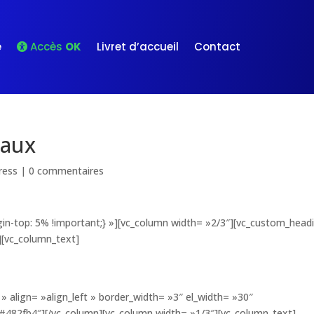
e
Livret d’accueil
Contact
Accès
OK
eaux
ress
|
0 commentaires
n-top: 5% !important;} »][vc_column width= »2/3″][vc_custom_head
][vc_column_text]
» align= »align_left » border_width= »3″ el_width= »30″
»#482fb4″][/vc_column][vc_column width= »1/3″][vc_column_text]