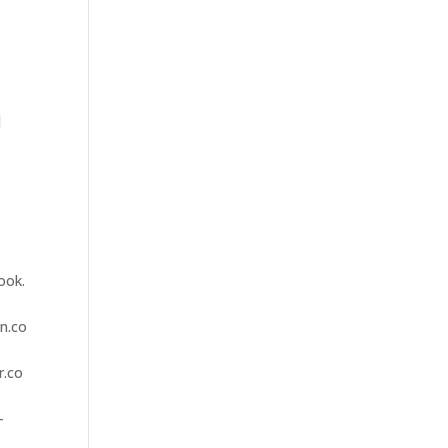
]
ook.
n.co
r.co
-