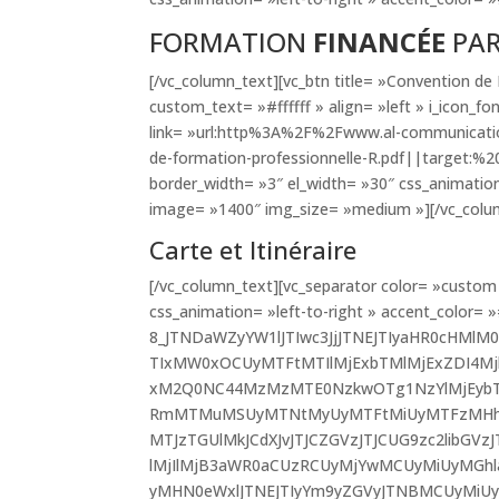
FORMATION
FINANCÉE
PAR
[/vc_column_text][vc_btn title= »Convention 
custom_text= »#ffffff » align= »left » i_icon_
link= »url:http%3A%2F%2Fwww.al-communicati
de-formation-professionnelle-R.pdf||target:%20
border_width= »3″ el_width= »30″ css_animation
image= »1400″ img_size= »medium »][/vc_colum
Carte et Itinéraire
[/vc_column_text][vc_separator color= »custom 
css_animation= »left-to-right » accent_color= 
8_JTNDaWZyYW1lJTIwc3JjJTNEJTIyaHR0cHMlM
TIxMW0xOCUyMTFtMTIlMjExbTMlMjExZDI4
xM2Q0NC44MzMzMTE0NzkwOTg1NzYlMjEybTMl
RmMTMuMSUyMTNtMyUyMTFtMiUyMTFzMHhk
MTJzTGUlMkJCdXJvJTJCZGVzJTJCUG9zc2libGV
lMjIlMjB3aWR0aCUzRCUyMjYwMCUyMiUyMGh
yMHN0eWxlJTNEJTIyYm9yZGVyJTNBMCUyMiUy